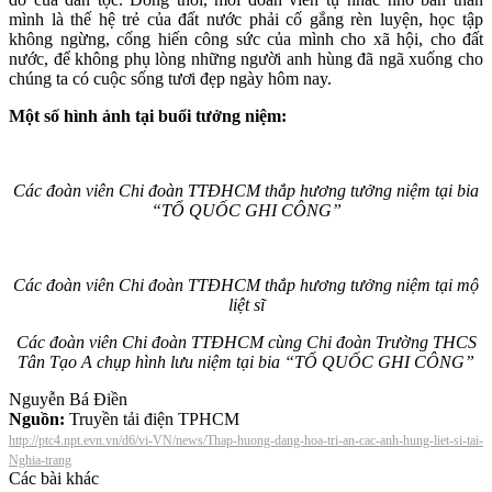
mình là thế hệ trẻ của đất nước phải cố gắng rèn luyện, học tập
không ngừng, cống hiến công sức của mình cho xã hội, cho đất
nước, để không phụ lòng những người anh hùng đã ngã xuống cho
chúng ta có cuộc sống tươi đẹp ngày hôm nay.
Một số hình ảnh tại buổi tưởng niệm:
Các đoàn viên Chi đoàn TTĐHCM thắp hương tưởng niệm tại bia
“TỔ QUỐC GHI CÔNG”
Các đoàn viên Chi đoàn TTĐHCM thắp hương tưởng niệm tại mộ
liệt sĩ
Các đoàn viên Chi đoàn TTĐHCM cùng Chi đoàn Trường THCS
Tân Tạo A chụp hình lưu niệm tại bia “TỔ QUỐC GHI CÔNG”
Nguyễn Bá Điền
Nguồn:
Truyền tải điện TPHCM
http://ptc4.npt.evn.vn/d6/vi-VN/news/Thap-huong-dang-hoa-tri-an-cac-anh-hung-liet-si-tai-
Nghia-trang
Các bài khác