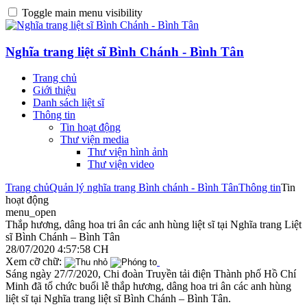
Toggle main menu visibility
Nghĩa trang liệt sĩ Bình Chánh - Bình Tân
Trang chủ
Giới thiệu
Danh sách liệt sĩ
Thông tin
Tin hoạt động
Thư viện media
Thư viện hình ảnh
Thư viện video
Trang chủ
Quản lý nghĩa trang Bình chánh - Bình Tân
Thông tin
Tin
hoạt động
menu_open
Thắp hương, dâng hoa tri ân các anh hùng liệt sĩ tại Nghĩa trang Liệt
sĩ Bình Chánh – Bình Tân
28/07/2020 4:57:58 CH
Xem cỡ chữ:
Sáng ngày 27/7/2020, Chi đoàn Truyền tải điện Thành phố Hồ Chí
Minh đã tổ chức buổi lễ thắp hương, dâng hoa tri ân các anh hùng
liệt sĩ tại Nghĩa trang liệt sĩ Bình Chánh – Bình Tân.