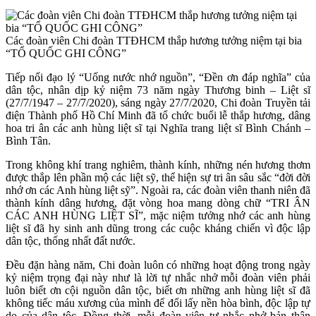
Các đoàn viên Chi đoàn TTĐHCM thắp hương tưởng niệm tại bia
“TỔ QUỐC GHI CÔNG”
Tiếp nối đạo lý “Uống nước nhớ nguồn”, “Đền ơn đáp nghĩa” của
dân tộc, nhân dịp kỷ niệm 73 năm ngày Thương binh – Liệt sĩ
(27/7/1947 – 27/7/2020), sáng ngày 27/7/2020, Chi đoàn Truyền tải
điện Thành phố Hồ Chí Minh đã tổ chức buổi lễ thắp hương, dâng
hoa tri ân các anh hùng liệt sĩ tại Nghĩa trang liệt sĩ Bình Chánh –
Bình Tân.
Trong không khí trang nghiêm, thành kính, những nén hương thơm
được thắp lên phần mộ các liệt sỹ, thể hiện sự tri ân sâu sắc “đời đời
nhớ ơn các Anh hùng liệt sỹ”. Ngoài ra, các đoàn viên thanh niên đã
thành kính dâng hương, đặt vòng hoa mang dòng chữ “TRI ÂN
CÁC ANH HÙNG LIỆT SĨ”, mặc niệm tưởng nhớ các anh hùng
liệt sĩ đã hy sinh anh dũng trong các cuộc kháng chiến vì độc lập
dân tộc, thống nhất đất nước.
Đều đặn hàng năm, Chi đoàn luôn có những hoạt động trong ngày
kỷ niệm trọng đại này như là lời tự nhắc nhở mỗi đoàn viên phải
luôn biết ơn cội nguồn dân tộc, biết ơn những anh hùng liệt sĩ đã
không tiếc máu xương của mình để đổi lấy nền hòa bình, độc lập tự
do của dân tộc. Đồng thời, mỗi đoàn viên tự nhắc nhở bản thân