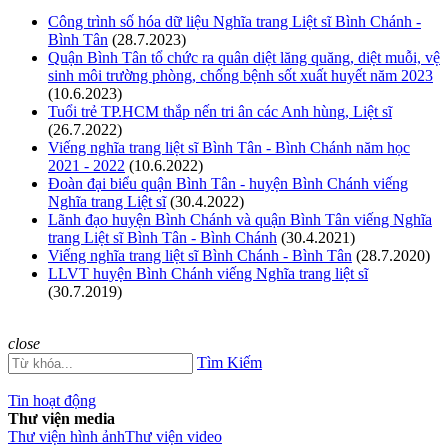
Công trình số hóa dữ liệu Nghĩa trang Liệt sĩ Bình Chánh -
Bình Tân
(28.7.2023)
Quận Bình Tân tổ chức ra quân diệt lăng quăng, diệt muỗi, vệ
sinh môi trường phòng, chống bệnh sốt xuất huyết năm 2023
(10.6.2023)
Tuổi trẻ TP.HCM thắp nến tri ân các Anh hùng, Liệt sĩ
(26.7.2022)
Viếng nghĩa trang liệt sĩ Bình Tân - Bình Chánh năm học
2021 - 2022
(10.6.2022)
Đoàn đại biểu quận Bình Tân - huyện Bình Chánh viếng
Nghĩa trang Liệt sĩ
(30.4.2022)
Lãnh đạo huyện Bình Chánh và quận Bình Tân viếng Nghĩa
trang Liệt sĩ Bình Tân - Bình Chánh
(30.4.2021)
Viếng nghĩa trang liệt sĩ Bình Chánh - Bình Tân
(28.7.2020)
LLVT huyện Bình Chánh viếng Nghĩa trang liệt sĩ
(30.7.2019)
close
Tìm Kiếm
Tin hoạt động
Thư viện media
Thư viện hình ảnh
Thư viện video