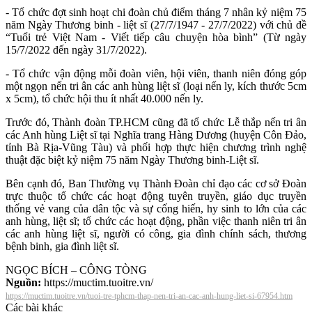
- Tổ chức đợt sinh hoạt chi đoàn chủ điểm tháng 7 nhân kỷ niệm 75
năm Ngày Thương binh - liệt sĩ (27/7/1947 - 27/7/2022) với chủ đề
“Tuổi trẻ Việt Nam - Viết tiếp câu chuyện hòa bình” (Từ ngày
15/7/2022 đến ngày 31/7/2022).
- Tổ chức vận động mỗi đoàn viên, hội viên, thanh niên đóng góp
một ngọn nến tri ân các anh hùng liệt sĩ (loại nến ly, kích thước 5cm
x 5cm), tổ chức hội thu ít nhất 40.000 nến ly.
Trước đó, Thành đoàn TP.HCM cũng đã tổ chức Lễ thắp nến tri ân
các Anh hùng Liệt sĩ tại Nghĩa trang Hàng Dương (huyện Côn Đảo,
tỉnh Bà Rịa-Vũng Tàu) và phối hợp thực hiện chương trình nghệ
thuật đặc biệt kỷ niệm 75 năm Ngày Thương binh-Liệt sĩ.
Bên cạnh đó, Ban Thường vụ Thành Đoàn chỉ đạo các cơ sở Đoàn
trực thuộc tổ chức các hoạt động tuyên truyền, giáo dục truyền
thống vẻ vang của dân tộc và sự cống hiến, hy sinh to lớn của các
anh hùng, liệt sĩ; tổ chức các hoạt động, phần việc thanh niên tri ân
các anh hùng liệt sĩ, người có công, gia đình chính sách, thương
bệnh binh, gia đình liệt sĩ.
NGỌC BÍCH – CÔNG TÒNG
Nguồn:
https://muctim.tuoitre.vn/
https://muctim.tuoitre.vn/tuoi-tre-tphcm-thap-nen-tri-an-cac-anh-hung-liet-si-67954.htm
Các bài khác