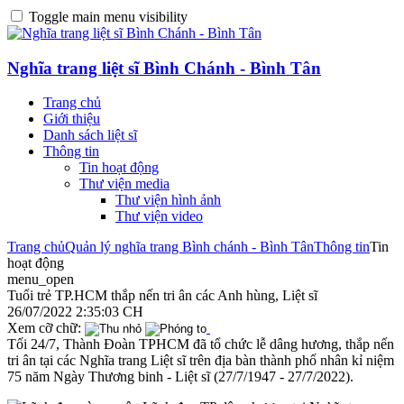
Toggle main menu visibility
Nghĩa trang liệt sĩ Bình Chánh - Bình Tân
Trang chủ
Giới thiệu
Danh sách liệt sĩ
Thông tin
Tin hoạt động
Thư viện media
Thư viện hình ảnh
Thư viện video
Trang chủ
Quản lý nghĩa trang Bình chánh - Bình Tân
Thông tin
Tin
hoạt động
menu_open
Tuổi trẻ TP.HCM thắp nến tri ân các Anh hùng, Liệt sĩ
26/07/2022 2:35:03 CH
Xem cỡ chữ:
Tối 24/7, Thành Đoàn TPHCM đã tổ chức lễ dâng hương, thắp nến
tri ân tại các Nghĩa trang Liệt sĩ trên địa bàn thành phố nhân kỉ niệm
75 năm Ngày Thương binh - Liệt sĩ (27/7/1947 - 27/7/2022).