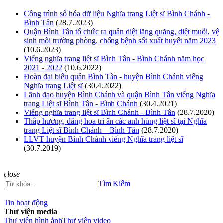
Công trình số hóa dữ liệu Nghĩa trang Liệt sĩ Bình Chánh -
Bình Tân
(28.7.2023)
Quận Bình Tân tổ chức ra quân diệt lăng quăng, diệt muỗi, vệ
sinh môi trường phòng, chống bệnh sốt xuất huyết năm 2023
(10.6.2023)
Viếng nghĩa trang liệt sĩ Bình Tân - Bình Chánh năm học
2021 - 2022
(10.6.2022)
Đoàn đại biểu quận Bình Tân - huyện Bình Chánh viếng
Nghĩa trang Liệt sĩ
(30.4.2022)
Lãnh đạo huyện Bình Chánh và quận Bình Tân viếng Nghĩa
trang Liệt sĩ Bình Tân - Bình Chánh
(30.4.2021)
Viếng nghĩa trang liệt sĩ Bình Chánh - Bình Tân
(28.7.2020)
Thắp hương, dâng hoa tri ân các anh hùng liệt sĩ tại Nghĩa
trang Liệt sĩ Bình Chánh – Bình Tân
(28.7.2020)
LLVT huyện Bình Chánh viếng Nghĩa trang liệt sĩ
(30.7.2019)
close
Tìm Kiếm
Tin hoạt động
Thư viện media
Thư viện hình ảnh
Thư viện video