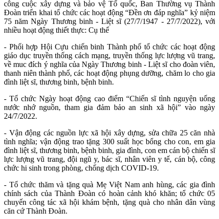
công cuộc xây dựng và bảo vệ Tổ quốc, Ban Thường vụ Thành
Đoàn triển khai tổ chức các hoạt động “Đền ơn đáp nghĩa” kỷ niệm
75 năm Ngày Thương binh - Liệt sĩ (27/7/1947 - 27/7/2022), với
nhiều hoạt động thiết thực: Cụ thể
- Phối hợp Hội Cựu chiến binh Thành phố tổ chức các hoạt động
giáo dục truyền thống cách mạng, truyền thống lực lượng vũ trang,
về muc đích ý nghĩa của Ngày Thương binh - Liệt sĩ cho đoàn viên,
thanh niên thành phố, các hoạt động phụng dưỡng, chăm lo cho gia
đình liệt sĩ, thương binh, bệnh binh.
- Tổ chức Ngày hoạt động cao điểm “Chiến sĩ tình nguyện uống
nước nhớ nguồn, tham gia đảm bảo an sinh xã hội” vào ngày
24/7/2022.
- Vận động các nguồn lực xã hội xây dựng, sửa chữa 25 căn nhà
tình nghĩa; vận động trao tặng 300 suất học bổng cho con, em gia
đình liệt sĩ, thương binh, bệnh binh, gia đình, con em cán bộ chiến sĩ
lực lượng vũ trang, đội ngũ y, bác sĩ, nhân viên y tế, cán bộ, công
chức hi sinh trong phòng, chống dịch COVID-19.
- Tổ chức thăm và tặng quà Mẹ Việt Nam anh hùng, các gia đình
chính sách của Thành Đoàn có hoàn cảnh khó khăn; tổ chức 05
chuyến công tác xã hội khám bệnh, tặng quà cho nhân dân vùng
căn cứ Thành Đoàn.