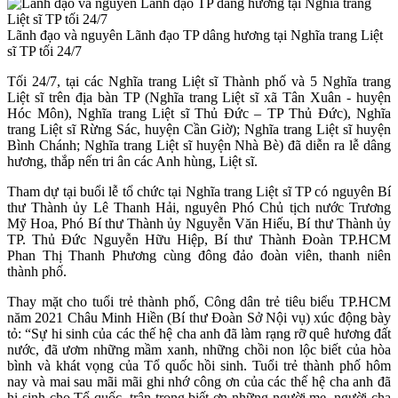
Lãnh đạo và nguyên Lãnh đạo TP dâng hương tại Nghĩa trang Liệt
sĩ TP tối 24/7
Tối 24/7, tại các Nghĩa trang Liệt sĩ Thành phố và 5 Nghĩa trang
Liệt sĩ trên địa bàn TP (Nghĩa trang Liệt sĩ xã Tân Xuân - huyện
Hóc Môn), Nghĩa trang Liệt sĩ Thủ Đức – TP Thủ Đức), Nghĩa
trang Liệt sĩ Rừng Sác, huyện Cần Giờ); Nghĩa trang Liệt sĩ huyện
Bình Chánh; Nghĩa trang Liệt sĩ huyện Nhà Bè) đã diễn ra lễ dâng
hương, thắp nến tri ân các Anh hùng, Liệt sĩ.
Tham dự tại buổi lễ tổ chức tại Nghĩa trang Liệt sĩ TP có nguyên Bí
thư Thành ủy Lê Thanh Hải, nguyên Phó Chủ tịch nước Trương
Mỹ Hoa, Phó Bí thư Thành ủy Nguyễn Văn Hiếu, Bí thư Thành ủy
TP. Thủ Đức Nguyễn Hữu Hiệp, Bí thư Thành Đoàn TP.HCM
Phan Thị Thanh Phương cùng đông đảo đoàn viên, thanh niên
thành phố.
Thay mặt cho tuổi trẻ thành phố, Công dân trẻ tiêu biểu TP.HCM
năm 2021 Châu Minh Hiền (Bí thư Đoàn Sở Nội vụ) xúc động bày
tỏ: “Sự hi sinh của các thế hệ cha anh đã làm rạng rỡ quê hương đất
nước, đã ươm những mầm xanh, những chồi non lộc biết của hòa
bình và khát vọng của Tổ quốc hồi sinh. Tuổi trẻ thành phố hôm
nay và mai sau mãi mãi ghi nhớ công ơn của các thế hệ cha anh đã
hi sinh cho Tổ quốc, trân trọng biết ơn những người mẹ, người cha