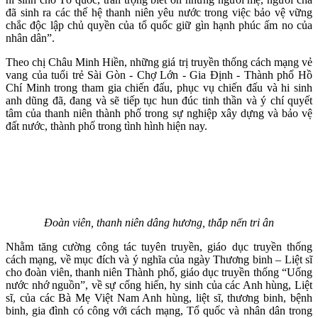
đã sinh ra các thế hệ thanh niên yêu nước trong việc bảo vệ vững
chắc độc lập chủ quyền của tổ quốc giữ gìn hạnh phúc ấm no của
nhân dân”.
Theo chị Châu Minh Hiền, những giá trị truyền thống cách mạng vẻ
vang của tuổi trẻ Sài Gòn - Chợ Lớn - Gia Định - Thành phố Hồ
Chí Minh trong tham gia chiến đấu, phục vụ chiến đấu và hi sinh
anh dũng đã, đang và sẽ tiếp tục hun đúc tinh thần và ý chí quyết
tâm của thanh niên thành phố trong sự nghiệp xây dựng và bảo vệ
đất nước, thành phố trong tình hình hiện nay.
Đoàn viên, thanh niên dâng hương, thắp nến tri ân
Nhằm tăng cường công tác tuyên truyền, giáo dục truyền thống
cách mạng, về mục đích và ý nghĩa của ngày Thương binh – Liệt sĩ
cho đoàn viên, thanh niên Thành phố, giáo dục truyền thống “Uống
nước nhớ nguồn”, về sự cống hiến, hy sinh của các Anh hùng, Liệt
sĩ, của các Bà Mẹ Việt Nam Anh hùng, liệt sĩ, thương binh, bệnh
binh, gia đình có công với cách mạng, Tổ quốc và nhân dân trong