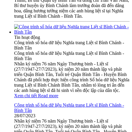
Thinh, Bí thư Quận ủy Bình Tân và đồng chí Trần Văn Nam,
Bí thư huyện ủy Bình Chánh làm trưởng đoàn đã đến dâng
hoa, dâng hương tưởng niệm các anh hùng liệt sĩ tại Nghĩa
trang Liệt sĩ Bình Chánh - Bình Tân.
Tin hoạt động
Công trình số hóa dữ liệu Nghĩa trang Liệt sĩ Bình Chánh -
Bình Tân
Công trình số hóa dữ liệu Nghĩa trang Liệt sĩ Bình Chánh -
Bình Tân
Nhân kỷ niệm 76 năm Ngày Thương binh - Liệt sĩ
(27/7/1947-27/7/2023), kỷ niệm 20 năm thành lập và phát
triển Quận Bình Tân, Tuổi trẻ Quận Bình Tân - Huyện Bình
Chánh đã phối hợp thực hiện công trình Số hóa dữ liệu Nghĩa
trang Liệt sĩ Bình Chánh Bình Tân, nhằm tỏ lòng tri ân đến
các anh hùng liệt sĩ đã hi sinh vì nền độc lập của dân tộc.
Xem chi tiết
Read more
Công trình số hóa dữ liệu Nghĩa trang Liệt sĩ Bình Chánh -
Bình Tân
28/07/2023
Nhân kỷ niệm 76 năm Ngày Thương binh - Liệt sĩ
(27/7/1947-27/7/2023), kỷ niệm 20 năm thành lập và phát
triển Quận Bình Tân, Tuổi trẻ Quận Bình Tân - Huyện Bình